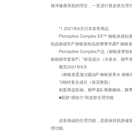
臻泽健康美肌的理念，一直进行着皮肤生理
*1 2021年6月日本发售商品
Perceptive Complex EX™
铂晶焕能乳P·御银座粉晶按摩菁华露P·御银
Perceptive Complex产品（御
焕能精华套装P）*保湿成分（冷泉水、羧甲基
截至2021年6月
（御银座柔澈洁颜油P·御银座香水·御
*2独特复合成分（保湿整肌）
刺梨果提取物，羧甲基β-葡聚糖钠，聚
■肌肤“感知力”和皮肤生理功能
皮肤基础的生理功能，是能保持肌肤健
理功能。