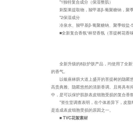
*1独特复合成分（保湿整肌）
刺梨果提取物，羧甲基β-葡聚糖钠，聚
*2保湿成分
冷泉水、羧甲基β-葡聚糖钠、聚季铵盐-
■全新复合香氛“林登香氛（菩提树花香味
全新升级的8款护肤产品，均使用了全新
的香气。
以银座林荫大道上盛开的菩提树的隐匿
高贵典雅、隐匿悠然的清新香调。且将具有抑制
中，是可以保护肌肤表皮细胞受损的复合香
*资生堂调查表明，在个体差异下，皮脂氧化
是造成表皮细胞受损的原因之一。
■
TVC花絮素材