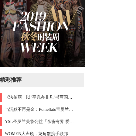
精彩推荐
《法伯丽：以"平凡亦非凡"书写国货美妆进化论》
当沉默不再是金：Pomellato宝曼兰朵携手全球力量， 共同保护女性权益
YSL圣罗兰美妆公益「亲密有界 爱无界」全球发布全新微电影
WOMEN大声说，龙角散携手联邦走马助力女性自在发声