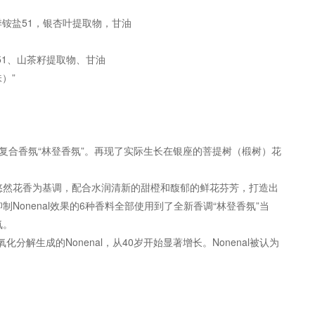
季铵盐51，银杏叶提取物，甘油
51、山茶籽提取物、甘油
）”
复合香氛“林登香氛”。再现了实际生长在银座的菩提树（椴树）花
悠然花香为基调，配合水润清新的甜橙和馥郁的鲜花芬芳，打造出
Nonenal效果的6种香料全部使用到了全新香调“林登香氛”当
氛。
分解生成的Nonenal，从40岁开始显著增长。Nonenal被认为