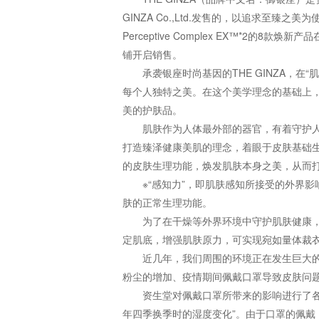
GINZA Co.,Ltd.发售的，以追求至臻
Perceptive Complex EX™*2的8
铺开启销售。
承袭银座时尚基因的THE GINZA，
每个人独特之美。在这个美学理念的基础上，T
美的护肤品。
肌肤作为人体最外部的器官，有着守护人体
打造臻泽健康美肌的理念，着眼于皮肤基础生
的皮肤生理功能，焕发肌肤本身之美，从而
※“感知力”，即肌肤感知所接受的外界
肤的正常生理功能。
为了在干燥等外界环境中守护肌肤健康
定肌底，增强肌肤原力，可实现宛如量体裁
近几年，我们周围的环境正在发生巨大的
粉尘的增加、疫情期间佩戴口罩导致皮肤问
资生堂对佩戴口罩所带来的影响进行了
年四季换季时的湿度变化”。由于口罩的佩戴，