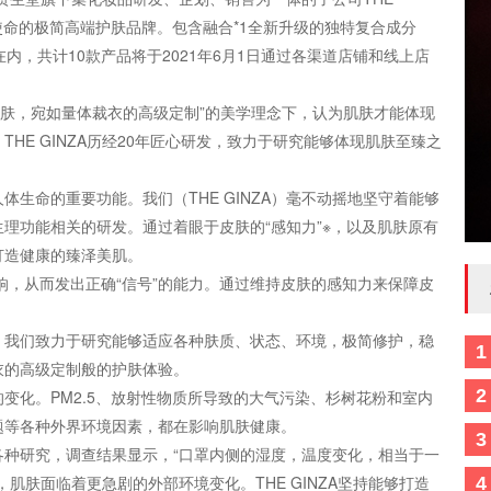
之美为使命的极简高端护肤品牌。包含融合*1全新升级的独特复合成分
款焕新产品在内，共计10款产品将于2021年6月1日通过各渠道店铺和线上店
在“肌肤，宛如量体裁衣的高级定制”的美学理念下，认为肌肤才能体现
HE GINZA历经20年匠心研发，致力于研究能够体现肌肤至臻之
生命的重要功能。我们（THE GINZA）毫不动摇地坚守着能够
理功能相关的研发。通过着眼于皮肤的“感知力”※，以及肌肤原有
打造健康的臻泽美肌。
影响，从而发出正确“信号”的能力。通过维持皮肤的感知力来保障皮
，我们致力于研究能够适应各种肤质、状态、环境，极简修护，稳
1
衣的高级定制般的护肤体验。
2
变化。PM2.5、放射性物质所导致的大气污染、杉树花粉和室内
题等各种外界环境因素，都在影响肌肤健康。
3
各种研究，调查结果显示，“口罩内侧的湿度，温度变化，相当于一
肌肤面临着更急剧的外部环境变化。THE GINZA坚持能够打造
4