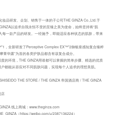
妆品研发、企划、销售于一体的子公司THE GINZA Co.,Ltd.于
 GINZA以追求自我永恒不变的至臻之美为使命，始终坚持将“肌
融入每一款产品的研发。一经施予，即能适应各种状态的肌肤，带来
x™*1，全新研发了Perceptive Complex EX™*2御银座感知复合臻粹
按摩菁华露”为首的各类护肤品都含有该复合成分。
的环境，THE GINZA用谁都可以掌握的简单步骤、精选的优质
用户都能从容应对不同肌肤问题，实现每个人追求的理想美肌。
ISEIDO THE STORE / THE GINZA 帝国酒店商 / THE GINZA
税店
INZA 线上商城：www.theginza.com
ZA（https://weibo.com/u/2387136224）