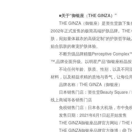
■
关于“御银座
（
THE GINZA）”
THE GINZA（御银座）是资生堂旗下集化
2002年正式发售的极简高端护肤品牌。THE
肤，宛如量体裁衣的高级定制”的护肤哲学
贴合肌肤的奢宠护肤体验。
不断升级品牌精髓Perceptive Comple
™,品牌全面升级。以明星产品“御银座粉晶
不论任何年龄、肤质、性别，以及不同湿度
材料，以及精益求精的质地与香气，让每位
品牌名称：THE GINZA（御银座）
日本销售门店：资生堂Beauty Square / SH
线上商城等各销售门店
免税销售门店：日本各大机场，市中免
发售日期：2021年6月1日起开始发售
THE GINZA御银座品牌官方网站 / THE G
THE GINZA御银座品牌官方微博：@ THE_GIN