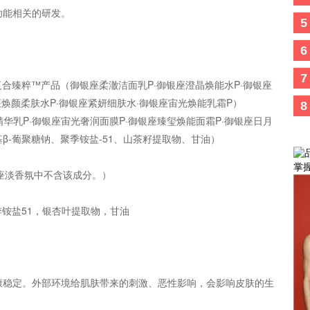
功能相关的研发。
5
6
7
 御银座感知复合臻粹™产品（御银座柔澈洁面乳P·御银座澄晶焕能水P·御银座
座焕颜柔肤水P·御银座紧妍细肤水·御银座宙光焕能乳霜P）
8
银座菁智精华乳P·御银座宙光奢润面膜P·御银座臻玺焕能面霜P·御银座日月
β-葡聚糖钠、聚季铵盐-51、山茶籽提取物、甘油）
掌
银座淡香氛中不含该成分。）
季铵盐51，银杏叶提取物，甘油
康稳定。外部环境给肌肤带来的刺激、恶性影响，会影响皮肤的生