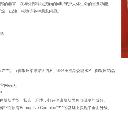
外部的器官，在与外部环境接触的同时守护人体生命的重要功能。
干燥、出油、松弛等各种肌肤问题。
一览
天左右。（御银座柔澈洁面乳P、御银座澄晶焕能水P、御银座铂晶
致官网确认。
™
*1是指适应各种肌肤类型、状态、环境，打造健康肌肤而独自研发的成分。
合臻粹™在原有Perceptive Complex™*2的基础上实现了全面升级。