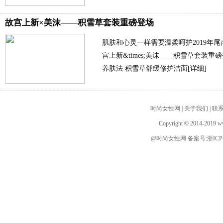
故宫上新×美沫——积雪草套装重磅登场
肌肤和心灵一样需要温柔呵护2019年
宫上新&times;美沫——积雪草套装重
养肤法 积雪草舒缓修护洁面
[详细]
时尚女性网 | 关于我们 | 联系
Copyright
©
2014-2019 www
@时尚女性网 备案号:浙ICP备1