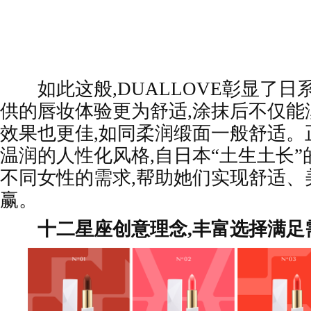
如此这般,DUALLOVE彰显了日
供的唇妆体验更为舒适,涂抹后不仅能
效果也更佳,如同柔润缎面一般舒适。
温润的人性化风格,自日本“土生土长”的
不同女性的需求,帮助她们实现舒适、
赢。
十二星座创意理念,丰富选择满足