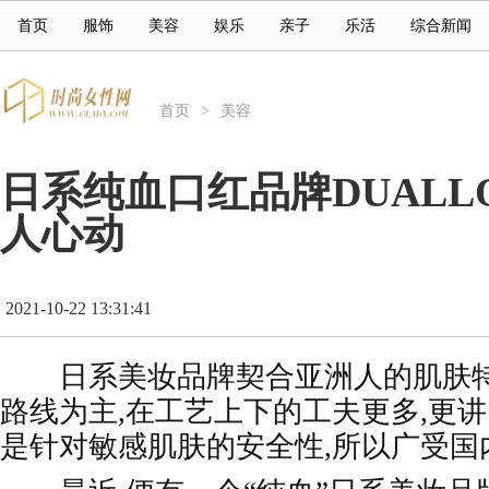
首页
服饰
美容
娱乐
亲子
乐活
综合新闻
首页
>
美容
日系纯血口红品牌DUAL
人心动
2021-10-22 13:31:41
日系美妆品牌契合亚洲人的肌肤特
路线为主,在工艺上下的工夫更多,更讲
是针对敏感肌肤的安全性,所以广受国