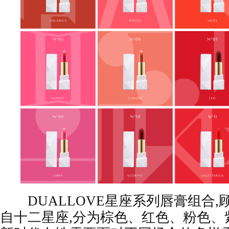
DUALLOVE星座系列唇膏组合,
自十二星座,分为棕色、红色、粉色、