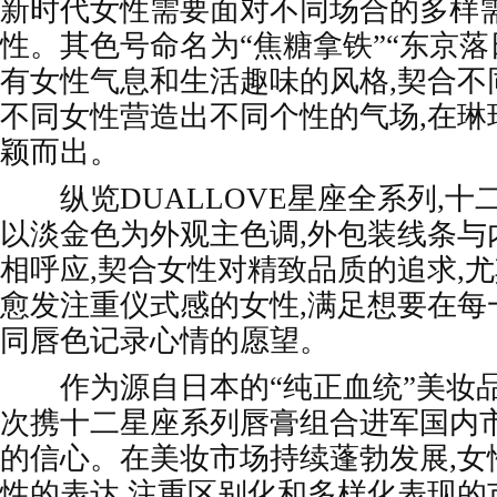
新时代女性需要面对不同场合的多样需
性。其色号命名为“焦糖拿铁”“东京落
有女性气息和生活趣味的风格,契合不
不同女性营造出不同个性的气场,在琳
颖而出。
纵览DUALLOVE星座全系列,十
以淡金色为外观主色调,外包装线条与
相呼应,契合女性对精致品质的追求,
愈发注重仪式感的女性,满足想要在每
同唇色记录心情的愿望。
作为源自日本的“纯正血统”美妆品牌,
次携十二星座系列唇膏组合进军国内市
的信心。在美妆市场持续蓬勃发展,女
性的表达,注重区别化和多样化表现的