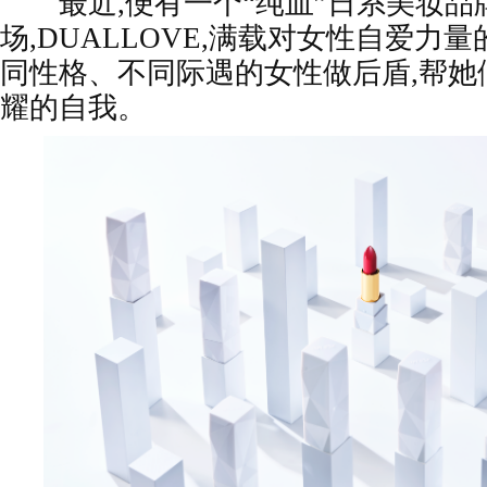
最近,便有一个“纯血”日系美妆品
场,DUALLOVE,满载对女性自爱力
同性格、不同际遇的女性做后盾,帮她
耀的自我。