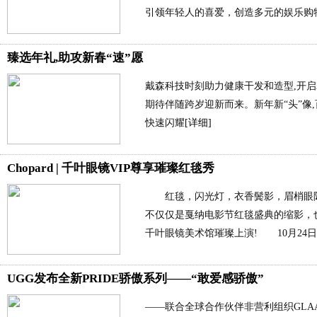
引领年轻人的喜爱，创造多元的娱乐购
臻选年礼,助攻新春“速”愿
戴森科技时刻助力健康干发和造型,开启2
期待伴随跨岁迎新而来。新年新“头”像
快速闪耀
[详细]
Chopard | 千叶眼镜VIP尊享璀璨红毯秀
红毯，闪光灯，衣香鬓影，眉梢眼际
不仅仅是戛纳电影节红毯盛典的缩影，
千叶眼镜美术馆璀璨上演! 10月24日
UGG发布全新PRIDE骄傲系列——“敢爱感骄傲”
——联合全球合作伙伴非营利组织GLA